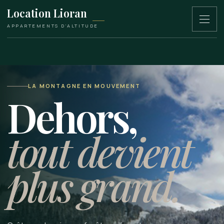
Location Lioran
APPARTEMENTS D’ALTITUDE
LA MONTAGNE EN MOUVEMENT
Dehors,
tout devient
plus grand.