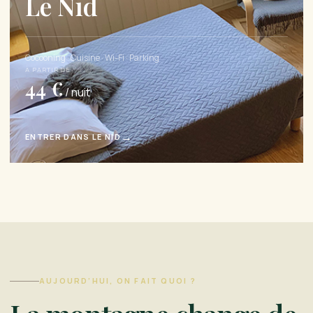
Le Nid
Cocooning · Cuisine · Wi-Fi · Parking
À PARTIR DE
44 €
/ nuit
→
ENTRER DANS LE NID
AUJOURD’HUI, ON FAIT QUOI ?