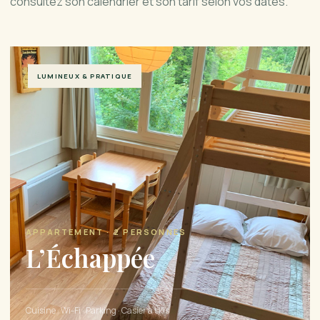
consultez son calendrier et son tarif selon vos dates.
LUMINEUX & PRATIQUE
APPARTEMENT · 2 PERSONNES
L’Échappée
Cuisine · Wi-Fi · Parking · Casier à skis