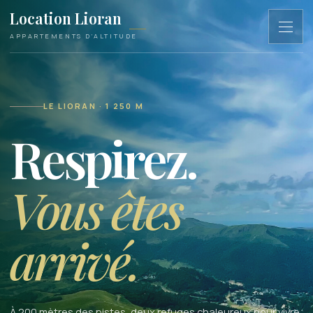
Location Lioran
APPARTEMENTS D’ALTITUDE
LE LIORAN · 1 250 M
Respirez.
Vous êtes
arrivé.
À 200 mètres des pistes, deux refuges chaleureux pour vivre