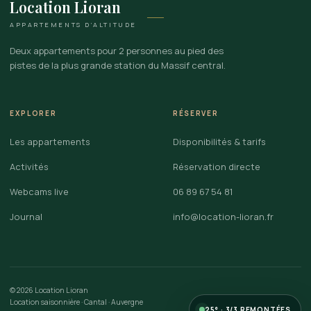
Location Lioran
APPARTEMENTS D’ALTITUDE
Deux appartements pour 2 personnes au pied des
pistes de la plus grande station du Massif central.
EXPLORER
RÉSERVER
Les appartements
Disponibilités & tarifs
Activités
Réservation directe
Webcams live
06 89 67 54 81
Journal
info@location-lioran.fr
©
2026
Location Lioran
Location saisonnière · Cantal · Auvergne
25° · 3/3 REMONTÉES