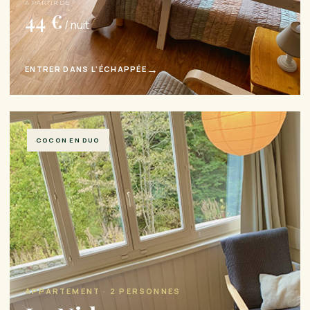
À PARTIR DE
44 €
/ nuit
→
ENTRER DANS L’ÉCHAPPÉE
COCON EN DUO
APPARTEMENT · 2 PERSONNES